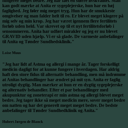
fungerer meget bedre. Jeg har fået en større livskvalitet. Man
kan godt mærke at Anita er sygeplejerske, hun har en høj
faglighed. Jeg føler mig meget tryg. Hun har de smukkeste
omgivelser og man falder helt til ro. Er blevet meget klogere på
mig selv og min krop. Jeg har været igennem flere fertilitets
forløb uden held. Var skrevet op til et nyt fertilitetsforløb i
sensommeren. Anita har udført mirakler og jeg er nu blevet
GRAVID uden hjælp. Vi er så glade. De varmeste anbefalinger
til Anita og Tønder Sundhedsklinik."
Loise Muus
"Jeg har lidt af Astma og allergi i mange år. Tager forskelligt
medicin dagligt for at kunne fungere i hverdagen. Har aldrig
haft den store fidus til alternativ behandling, men må indrømme
at Anitas behandlinger har ændret på mit syn. Anita er faglig
utroligt dygtig. Man mærker at hun er en dygtig sygeplejerske
og alternativ behandler. Efter et par behandlinger med
akupunktur og zoneterapi er min astma og allergi blevet meget
bedre. Jeg tager ikke så meget medicin mere, sover meget bedre
om natten og har det generelt meget meget bedre. De bedste
anbefalinger til Tønder Sundhedklinik og Anita."
Hubert Jørgen de Blanck