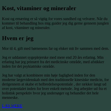
Kost, vitaminer og mineraler
Kost og ernæring er så vigtig for vores sundhed og velvære. Når du
kommer til behandling hos mig guider jeg dig gerne gennem junglen
af kost, vitaminer og mineraler.
Hvem er jeg
Mor til 4, gift med børnenens far og elsker mit liv sammen med dem.
Jeg er uddannet sygeplejerske med mere end 20 års erfaring. Min
erfaring har jeg primært fra det medicinske område, med afstikker
inden for det psykiatriske område.
Jeg har valgt at kombinere min høje faglighed inden for den
moderne lægevidenskab med den traditionelle kinesiske medicin, for
derigennem at skabe et helbredelsespotentiale , der rækker langt ud
over potentialet inden for hver enkelt metode. Jeg arbejder ud fra et
holistisk perspektiv hvor jeg undersøger og behandler det hele
menneske.
LÆS MERE