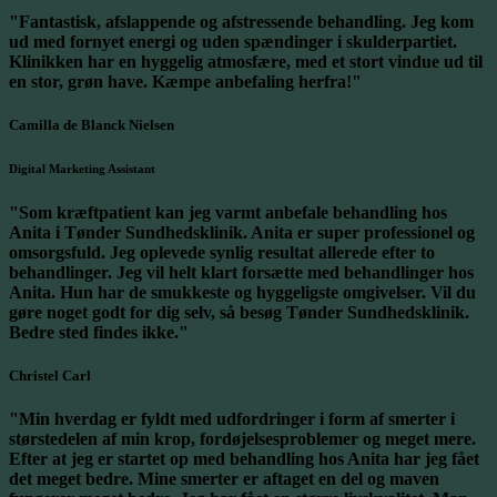
"Fantastisk, afslappende og afstressende behandling. Jeg kom
ud med fornyet energi og uden spændinger i skulderpartiet.
Klinikken har en hyggelig atmosfære, med et stort vindue ud til
en stor, grøn have. Kæmpe anbefaling herfra!"
Camilla de Blanck Nielsen
Digital Marketing Assistant
"Som kræftpatient kan jeg varmt anbefale behandling hos
Anita i Tønder Sundhedsklinik. Anita er super professionel og
omsorgsfuld. Jeg oplevede synlig resultat allerede efter to
behandlinger. Jeg vil helt klart forsætte med behandlinger hos
Anita. Hun har de smukkeste og hyggeligste omgivelser. Vil du
gøre noget godt for dig selv, så besøg Tønder Sundhedsklinik.
Bedre sted findes ikke."
Christel Carl
"Min hverdag er fyldt med udfordringer i form af smerter i
størstedelen af min krop, fordøjelsesproblemer og meget mere.
Efter at jeg er startet op med behandling hos Anita har jeg fået
det meget bedre. Mine smerter er aftaget en del og maven