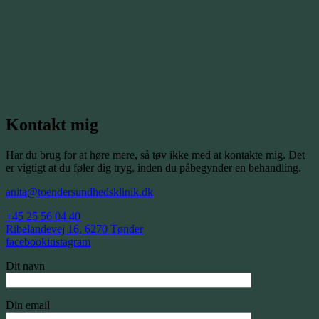
Kontakt mig
Har du brug for at høre mere, så tøv ikke med at kontakte mig. Det
er vigtigt at du føler dig tryg, inden du påbegynder en behandling.
anita@toendersundhedsklinik.dk
+45 25 56 04 40
Ribelandevej 16, 6270 Tønder
facebook
instagram
Dit navn
Din email